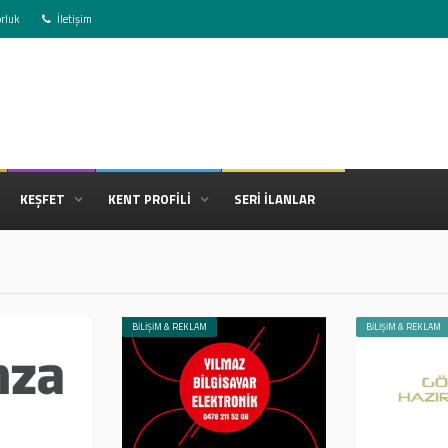
rluk
İletişim
KEŞFET
KENT PROFİLİ
SERİ İLANLAR
BİLİŞİM & REKLAM
BİLİŞİM & REKLAM