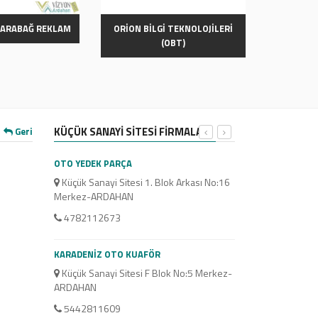
KARABAĞ REKLAM
ORİON BİLGİ TEKNOLOJİLERİ
Tarih
(OBT)
KÜÇÜK SANAYİ SİTESİ FİRMALARI
Geri
OTO YEDEK PARÇA
ABBASOĞLU UN FAB
Küçük Sanayi Sitesi 1. Blok Arkası No:16
Sanayi Sitesi
Merkez-ARDAHAN
4782114986
4782112673
İTİMATSAN GRUP L
KARADENİZ OTO KUAFÖR
Sanayi Sitesi
Küçük Sanayi Sitesi F Blok No:5 Merkez-
4782116403
ARDAHAN
5442811609
GÜLTÜRK MOBİLYA &