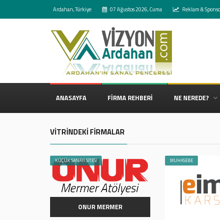
Ardahan, Türkiye
07 Ağustos 2026, Cuma
Reklam & Sponso
ANASAYFA
FİRMA REHBERİ
NE NEREDE?
VİTRİNDEKİ FİRMALAR
KÜÇÜK SANAYİ SİTESİ
MUHASEBE
ONUR MERMER