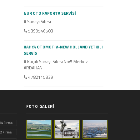
NUR OTO KAPORTA SERVİSİ
ÖZDEMİR OTO
Sanayi Sitesi
Sanayi Sitesi
5399546503
5363051918
KAHYA OTOMOTİV-NEW HOLLAND YETKİLİ
SİMGE OTO
SERVİS
Küçük Sanayi Site
Küçük Sanayi Sitesi No:5 Merkez-
5419586261
ARDAHAN
4782115339
FOTO GALERİ
14 Firma
2 Firma