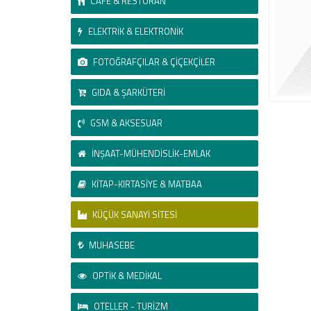
CAFE & RESTORAN
ELEKTRİK & ELEKTRONİK
FOTOĞRAFÇILAR & ÇİÇEKÇİLER
GIDA & ŞARKÜTERİ
GSM & AKSESUAR
İNŞAAT-MÜHENDİSLİK-EMLAK
KİTAP-KIRTASİYE & MATBAA
KÜÇÜK SANAYİ SİTESİ
MUHASEBE
OPTİK & MEDİKAL
OTELLER - TURİZM