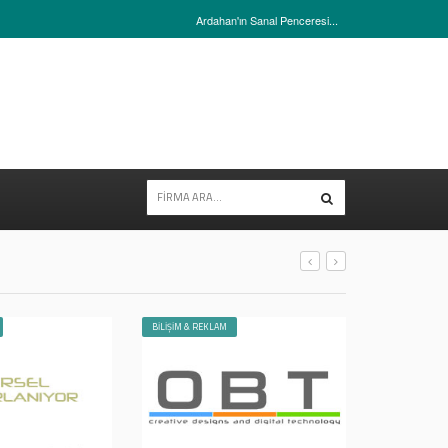
Ardahan'ın Sanal Penceresi...
BİLİŞİM & REKLAM
CAFE & RESTO