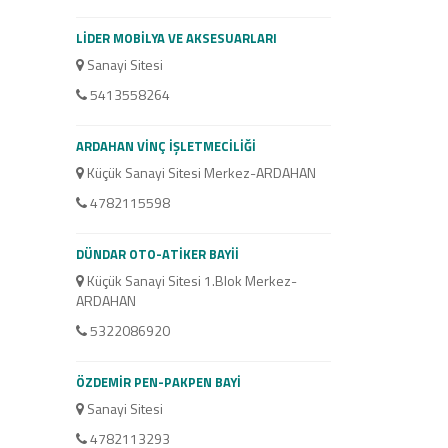
Sanayi Sitesi
LİDER MOBİLYA VE AKSESUARLARI
5325815179
Sanayi Sitesi
5413558264
OTO YILMAZ TİCAR
Küçük Sanayi Site
ARDAHAN VİNÇ İŞLETMECİLİĞİ
Merkez-ARDAHAN
Küçük Sanayi Sitesi Merkez-ARDAHAN
4782112037
4782115598
ÖZKAMER OTO
DÜNDAR OTO-ATİKER BAYİİ
Küçük Sanayi Site
Küçük Sanayi Sitesi 1.Blok Merkez-
ARDAHAN
ARDAHAN
5325660051
5322086920
YILDIZSAN İNŞAAT
ÖZDEMİR PEN-PAKPEN BAYİ
TAAHHÜT İŞLERİ
Sanayi Sitesi
Sanayi Sitesi
4782113293
4782116053