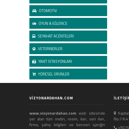
OTOMOTİV
OYUN & EĞLENCE
SEYAHAT ACENTELERİ
VETERİNERLER
YAKIT İSTASYONLARI
YÖRESEL ÜRÜNLER
VİZYONARDAHAN.COM
İLETİŞİ
www.vizyonardahan.com
web sitesinde
Kaptan
yer alan tüm metin, resim, ilan, seri ilan,
No:7 K:
firma, şahış bilgileri ve benzeri içeriğin
+90 (5