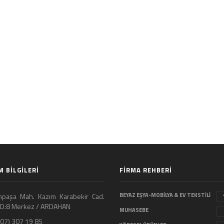
M BİLGİLERİ
FİRMA REHBERİ
paşa Mah. Kazım Karabekir Cad.
BEYAZ EŞYA-MOBİLYA & EV TEKSTİLİ
4 D:8 Merkez / ARDAHAN
MUHASEBE
07) 307 19 85