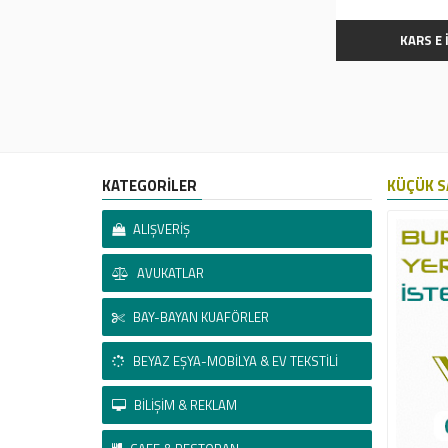
KARS E
KATEGORİLER
KÜÇÜK S
ALIŞVERİŞ
AVUKATLAR
BAY-BAYAN KUAFÖRLER
BEYAZ EŞYA-MOBİLYA & EV TEKSTİLİ
BİLİŞİM & REKLAM