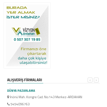
ALIŞVERİŞ FİRMALARI
DÜNYA PAZARLAMA
MOD
İnönü Mah. Kongre Cad. No:143 Merkez-ARDAHAN
Kon
5454096763
47