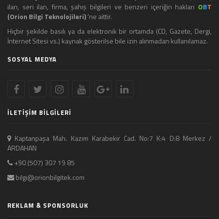
ilan, seri ilan, firma, şahış bilgileri ve benzeri içeriğin hakları
O
B
T
(Orion Bilgi Teknolojileri)
'ne aittir.
Hiçbir şekilde basılı ya da elektronik bir ortamda (CD, Gazete, Dergi,
İnternet Sitesi vs.) kaynak gösterilse bile izin alınmadan kullanılamaz.
SOSYAL MEDYA
İLETİŞİM BİLGİLERİ
Kaptanpaşa Mah. Kazım Karabekir Cad. No:7 K:4 D:8 Merkez /
ARDAHAN
+90 (507) 307 19 85
bilgi@orionbilgitek.com
REKLAM & SPONSORLUK