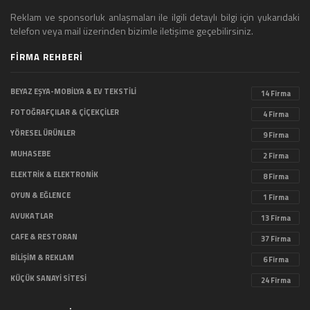
Reklam ve sponsorluk anlaşmaları ile ilgili detaylı bilgi için yukarıdaki
telefon veya mail üzerinden bizimle iletişime geçebilirsiniz.
FİRMA REHBERİ
BEYAZ EŞYA-MOBİLYA & EV TEKSTİLİ
14 Firma
FOTOĞRAFÇILAR & ÇİÇEKÇİLER
4 Firma
YÖRESEL ÜRÜNLER
9 Firma
MUHASEBE
2 Firma
ELEKTRİK & ELEKTRONİK
8 Firma
OYUN & EĞLENCE
1 Firma
AVUKATLAR
13 Firma
CAFE & RESTORAN
37 Firma
BİLİŞİM & REKLAM
6 Firma
KÜÇÜK SANAYİ SİTESİ
24 Firma