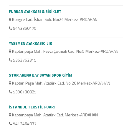
FURKAN AYAKKABI & BİSİKLET
YILD
Kongre Cad. İskan Sok. No:24 Merkez-ARDAHAN
Kon
5443350475
47
YASEMEN AYAKKABICILIK
BARI
Kaptanpaşa Mah. Fevzi Çakmak Cad. No:5 Merkez-ARDAHAN
Kap
5363762315
53
STAR ARENA BAY BAYAN SPOR GİYİM
LOF
Kaptan Paşa Mah. Atatürk Cad. No:20 Merkez-ARDAHAN
Lis
5396138825
53
İSTANBUL TEKSTİL FUARI
MP T
Kaptanpaşa Mah. Atatürk Cad. Merkez-ARDAHAN
Kon
5412464037
50