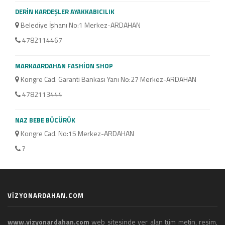
DERİN KARDEŞLER AYAKKABICILIK
LALE
Belediye İşhanı No:1 Merkez-ARDAHAN
Kaz
4782114467
47
MARKAARDAHAN FASHİON SHOP
AYAK
Kongre Cad. Garanti Bankası Yanı No:27 Merkez-ARDAHAN
Kap
4782113444
54
NAZ BEBE BÜCÜRÜK
EVGİ
Kongre Cad. No:15 Merkez-ARDAHAN
Kap
?
47
VİZYONARDAHAN.COM
www.vizyonardahan.com
web sitesinde yer alan tüm metin, resim,