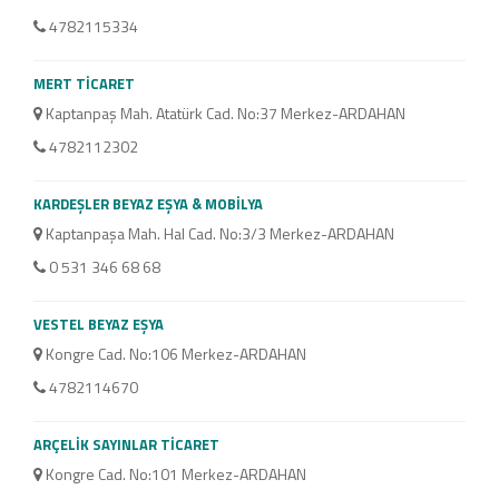
47
4782115334
FİDA
MERT TİCARET
Da
Kaptanpaş Mah. Atatürk Cad. No:37 Merkez-ARDAHAN
47
4782112302
ARDA
KARDEŞLER BEYAZ EŞYA & MOBİLYA
Kar
Kaptanpaşa Mah. Hal Cad. No:3/3 Merkez-ARDAHAN
47
0 531 346 68 68
GÖR
VESTEL BEYAZ EŞYA
Kap
Kongre Cad. No:106 Merkez-ARDAHAN
47
4782114670
MERİ
ARÇELİK SAYINLAR TİCARET
Kon
Kongre Cad. No:101 Merkez-ARDAHAN
50