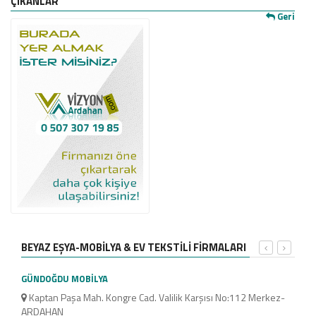
ÇIKANLAR
Geri
BEYAZ EŞYA-MOBİLYA & EV TEKSTİLİ FİRMALARI
GÜNDOĞDU MOBİLYA
KOKS
Kaptan Paşa Mah. Kongre Cad. Valilik Karşısı No:112 Merkez-
Me
ARDAHAN