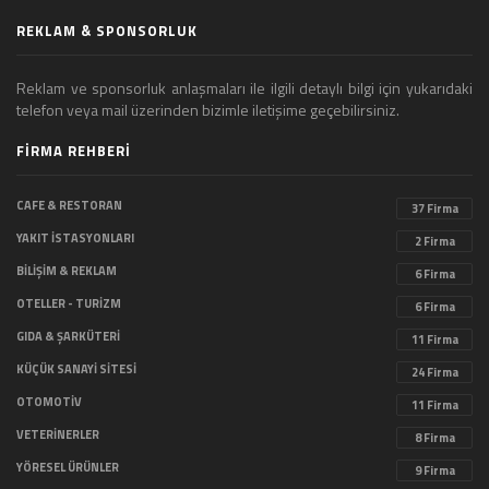
REKLAM & SPONSORLUK
Reklam ve sponsorluk anlaşmaları ile ilgili detaylı bilgi için yukarıdaki
telefon veya mail üzerinden bizimle iletişime geçebilirsiniz.
FİRMA REHBERİ
CAFE & RESTORAN
37 Firma
YAKIT İSTASYONLARI
2 Firma
BİLİŞİM & REKLAM
6 Firma
OTELLER - TURİZM
6 Firma
GIDA & ŞARKÜTERİ
11 Firma
KÜÇÜK SANAYİ SİTESİ
24 Firma
OTOMOTİV
11 Firma
VETERİNERLER
8 Firma
YÖRESEL ÜRÜNLER
9 Firma