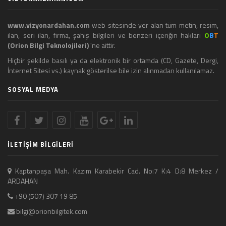
www.vizyonardahan.com
web sitesinde yer alan tüm metin, resim,
ilan, seri ilan, firma, şahış bilgileri ve benzeri içeriğin hakları
O
B
T
(Orion Bilgi Teknolojileri)
'ne aittir.
Hiçbir şekilde basılı ya da elektronik bir ortamda (CD, Gazete, Dergi,
İnternet Sitesi vs.) kaynak gösterilse bile izin alınmadan kullanılamaz.
SOSYAL MEDYA
İLETİŞİM BİLGİLERİ
Kaptanpaşa Mah. Kazım Karabekir Cad. No:7 K:4 D:8 Merkez /
ARDAHAN
+90 (507) 307 19 85
bilgi@orionbilgitek.com