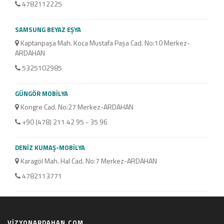
4782112225
YILD
SAMSUNG BEYAZ EŞYA
Kaz
Kaptanpaşa Mah. Koca Mustafa Paşa Cad. No:10 Merkez-
47
ARDAHAN
5325102985
GÜNGÖR MOBİLYA
Kongre Cad. No:27 Merkez-ARDAHAN
+90 (478) 211 42 95 - 35 96
DENİZ KUMAŞ-MOBİLYA
Karagöl Mah. Hal Cad. No:7 Merkez-ARDAHAN
4782113771
VİZYONARDAHAN.COM