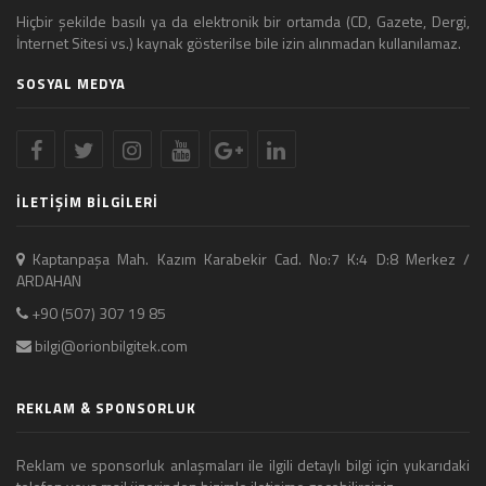
Hiçbir şekilde basılı ya da elektronik bir ortamda (CD, Gazete, Dergi,
İnternet Sitesi vs.) kaynak gösterilse bile izin alınmadan kullanılamaz.
SOSYAL MEDYA
İLETİŞİM BİLGİLERİ
Kaptanpaşa Mah. Kazım Karabekir Cad. No:7 K:4 D:8 Merkez /
ARDAHAN
+90 (507) 307 19 85
bilgi@orionbilgitek.com
REKLAM & SPONSORLUK
Reklam ve sponsorluk anlaşmaları ile ilgili detaylı bilgi için yukarıdaki