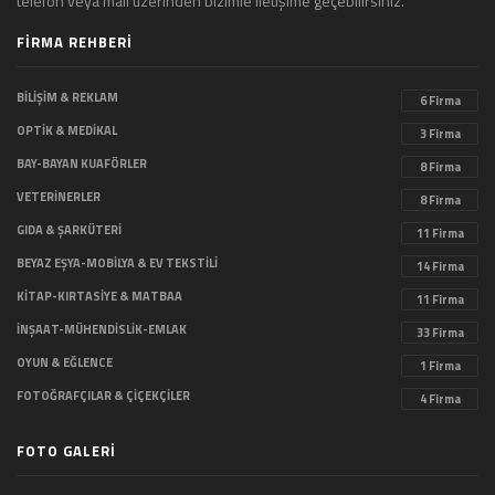
telefon veya mail üzerinden bizimle iletişime geçebilirsiniz.
FİRMA REHBERİ
BİLİŞİM & REKLAM
6 Firma
OPTİK & MEDİKAL
3 Firma
BAY-BAYAN KUAFÖRLER
8 Firma
VETERİNERLER
8 Firma
GIDA & ŞARKÜTERİ
11 Firma
BEYAZ EŞYA-MOBİLYA & EV TEKSTİLİ
14 Firma
KİTAP-KIRTASİYE & MATBAA
11 Firma
İNŞAAT-MÜHENDİSLİK-EMLAK
33 Firma
OYUN & EĞLENCE
1 Firma
FOTOĞRAFÇILAR & ÇİÇEKÇİLER
4 Firma
FOTO GALERİ